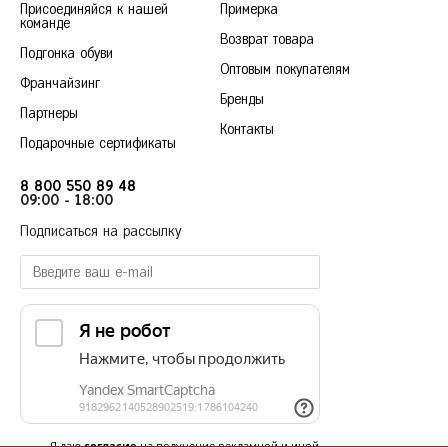
Присоединяйся к нашей
Примерка
Красногорск
команде
Возврат товара
Краснодар
Подгонка обуви
Красноярск
Оптовым покупателям
Франчайзинг
Курск
Бренды
Партнеры
36
37
38
39
40
Контакты
Л
Липецк
Подарочные сертификаты
Н
Нижний Новгород
8 800 550 89 48
Новосибирск
09:00 - 18:00
О
Омск
Подписаться на рассылку
Орёл
П
Пермь
Р
Ростов-на-Дону
Рязань
С
Самара
Санкт-Петербург
Саратов
Я даю
согласие
на получение рекламной и иной