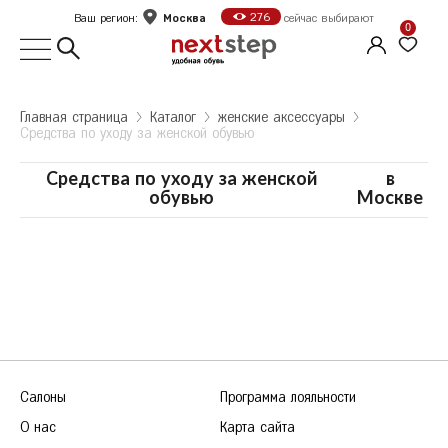
Москва
276
Ваш регион:
сейчас выбирают
0
Выбор города
Главная страница
Kаталог
женские аксессуары
Средства по уходу за женской обувью
Укажите ваш город
Город
Средства по уходу за женской
в
обувью
Москве
Москва
Санкт-Петербург
Б
Белгород
Оформить заказ
В
Волгоград
Е
Екатеринбург
Продолжить покупки
Ж
Железногорск
Салоны
Программа лояльности
К
Казань
О нас
Карта сайта
Калуга